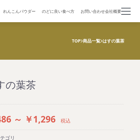
れんこんパウダー
のどに良い食べ方
お問い合わせ
会社概要
TOP
商品一覧
はすの葉茶
すの葉茶
86 ～ ￥1,296
税込
テゴリ