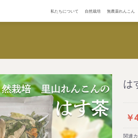
私たちについて
自然栽培
無農薬れんこん
は
￥4
関連カ