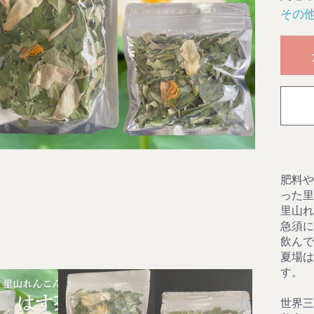
その
肥料や
った里
里山れ
急須に
飲んで
夏場は
す。
世界三